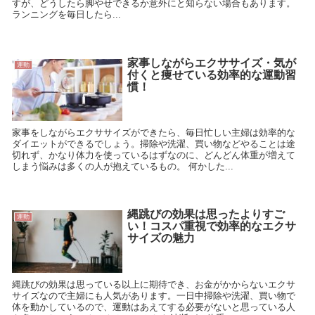
すが、どうしたら脚やせできるか意外にと知らない場合もあります。
ランニングを毎日したら...
家事しながらエクササイズ・気が
運動
付くと痩せている効率的な運動習
慣！
家事をしながらエクササイズができたら、毎日忙しい主婦は効率的な
ダイエットができるでしょう。掃除や洗濯、買い物などやることは途
切れず、かなり体力を使っているはずなのに、どんどん体重が増えて
しまう悩みは多くの人が抱えているもの。 何かした...
縄跳びの効果は思ったよりすご
運動
い！コスパ重視で効率的なエクサ
サイズの魅力
縄跳びの効果は思っている以上に期待でき、お金がかからないエクサ
サイズなので主婦にも人気があります。一日中掃除や洗濯、買い物で
体を動かしているので、運動はあえてする必要がないと思っている人