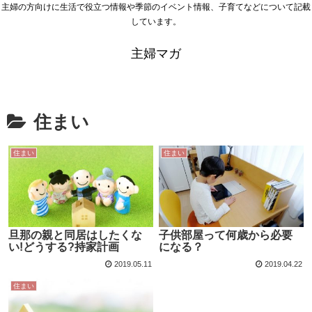
主婦の方向けに生活で役立つ情報や季節のイベント情報、子育てなどについて記載
しています。
主婦マガ
住まい
住まい
住まい
旦那の親と同居はしたくな
子供部屋って何歳から必要
い!どうする?持家計画
になる？
2019.05.11
2019.04.22
住まい