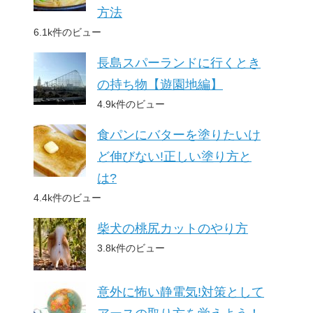
方法
6.1k件のビュー
長島スパーランドに行くとき
の持ち物【遊園地編】
4.9k件のビュー
食パンにバターを塗りたいけ
ど伸びない!正しい塗り方と
は?
4.4k件のビュー
柴犬の桃尻カットのやり方
3.8k件のビュー
意外に怖い静電気!対策として