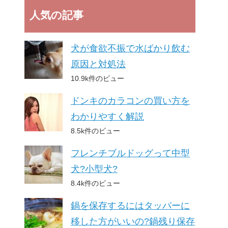
人気の記事
犬が食欲不振で水ばかり飲む
原因と対処法
10.9k件のビュー
ドンキのカラコンの買い方を
わかりやすく解説
8.5k件のビュー
フレンチブルドッグって中型
犬?小型犬?
8.4k件のビュー
鍋を保存するにはタッパーに
移した方がいいの?鍋残り保存