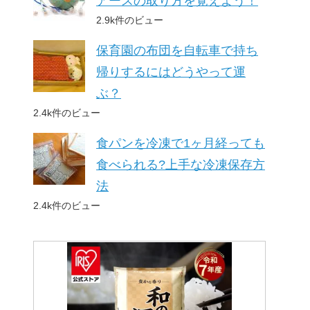
アースの取り方を覚えよう！
2.9k件のビュー
保育園の布団を自転車で持ち
帰りするにはどうやって運
ぶ？
2.4k件のビュー
食パンを冷凍で1ヶ月経っても
食べられる?上手な冷凍保存方
法
2.4k件のビュー