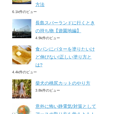
方法
6.1k件のビュー
長島スパーランドに行くとき
の持ち物【遊園地編】
4.9k件のビュー
食パンにバターを塗りたいけ
ど伸びない!正しい塗り方と
は?
4.4k件のビュー
柴犬の桃尻カットのやり方
3.8k件のビュー
意外に怖い静電気!対策として