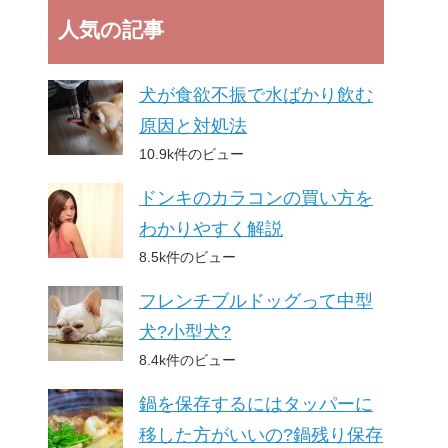
人気の記事
犬が食欲不振で水ばかり飲む
原因と対処法
10.9k件のビュー
ドンキのカラコンの買い方を
わかりやすく解説
8.5k件のビュー
フレンチブルドッグって中型
犬?小型犬?
8.4k件のビュー
鍋を保存するにはタッパーに
移した方がいいの?鍋残り保存