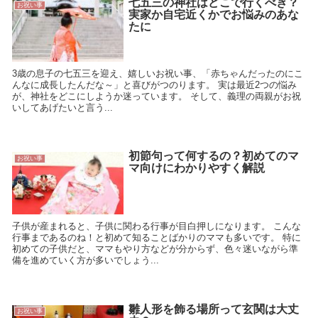
七五三の神社はどこで行くべき？
お祝い事
実家か自宅近くかでお悩みのあな
たに
3歳の息子の七五三を迎え、嬉しいお祝い事、「赤ちゃんだったのにこ
んなに成長したんだな～」と喜びがつのります。 実は最近2つの悩み
が、神社をどこにしようか迷っています。 そして、義理の両親がお祝
いしてあげたいと言う...
初節句って何するの？初めてのマ
お祝い事
マ向けにわかりやすく解説
子供が産まれると、子供に関わる行事が目白押しになります。 こんな
行事まであるのね！と初めて知ることばかりのママも多いです。 特に
初めての子供だと、ママもやり方などが分からず、色々迷いながら準
備を進めていく方が多いでしょう...
雛人形を飾る場所って玄関は大丈
お祝い事