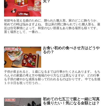
夫？
初節句を迎える娘のために、贈られた雛人形。家のどこに飾ろうか、
初めての時は悩みますよね。 昔は床の間に飾られていた雛人形も、最
近は住宅事情によって、和室のない部屋もあり飾る場所も様々です。
置く場所として、一番の...
お食い初めの食べさせ方はどうや
お祝い事
るの？
子供が産まれると、１歳になるまでは行事がたくさんあります。 もち
ろんその家庭の考え方や地域のやり方などは異なりますが、どの行事
も子供の健やかな成長を願って行われるものばかりです。 中でも生後
１００日を祝って行うの...
初めての七五三で親と一緒に写真
お祝い事
を撮りたい！気になる金額とは？