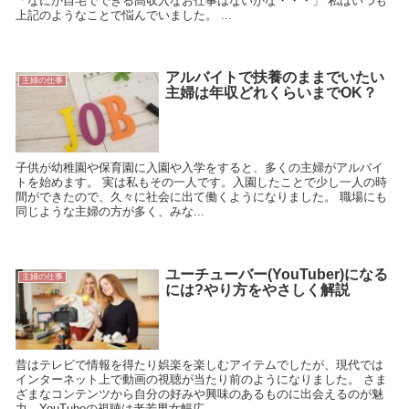
「なにか自宅でできる高収入なお仕事はないかな・・・」 私はいつも
上記のようなことで悩んでいました。 ...
アルバイトで扶養のままでいたい
主婦の仕事
主婦は年収どれくらいまでOK？
子供が幼稚園や保育園に入園や入学をすると、多くの主婦がアルバイ
トを始めます。 実は私もその一人です。入園したことで少し一人の時
間ができたので、久々に社会に出て働くようになりました。 職場にも
同じような主婦の方が多く、みな...
ユーチューバー(YouTuber)になる
主婦の仕事
には?やり方をやさしく解説
昔はテレビで情報を得たり娯楽を楽しむアイテムでしたが、現代では
インターネット上で動画の視聴が当たり前のようになりました。 さま
ざまなコンテンツから自分の好みや興味のあるものに出会えるのが魅
力、YouTubeの視聴は老若男女幅広...