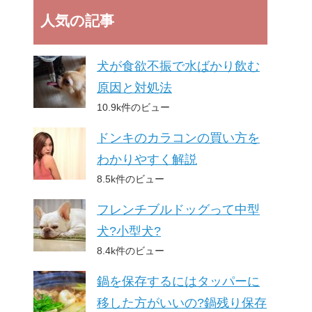
人気の記事
犬が食欲不振で水ばかり飲む
原因と対処法
10.9k件のビュー
ドンキのカラコンの買い方を
わかりやすく解説
8.5k件のビュー
フレンチブルドッグって中型
犬?小型犬?
8.4k件のビュー
鍋を保存するにはタッパーに
移した方がいいの?鍋残り保存