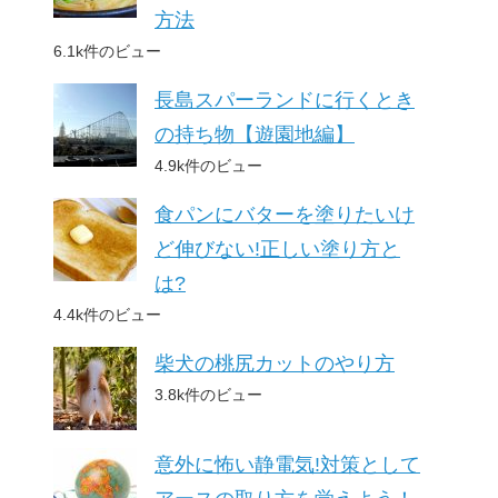
方法
6.1k件のビュー
長島スパーランドに行くとき
の持ち物【遊園地編】
4.9k件のビュー
食パンにバターを塗りたいけ
ど伸びない!正しい塗り方と
は?
4.4k件のビュー
柴犬の桃尻カットのやり方
3.8k件のビュー
意外に怖い静電気!対策として