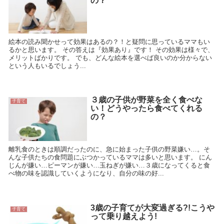
の？
絵本の読み聞かせって効果はあるの？！と疑問に思っているママもい
るかと思います。 その答えは『効果あり』です！ その効果は様々で、
メリットばかりです。 でも、どんな絵本を選べば良いのか分からない
という人もいるでしょう...
３歳の子供が野菜を全く食べな
子育て
い！どうやったら食べてくれる
の？
離乳食のときは順調だったのに、急に始まった子供の野菜嫌い…。そ
んな子供たちの食問題にぶつかっているママは多いと思います。 にん
じんが嫌い…ピーマンが嫌い…玉ねぎが嫌い…３歳になってくると食
べ物の味を認識していくようになり、自分の味の好...
3歳の子育てが大変過ぎる?!こうや
子育て
って乗り越えよう!