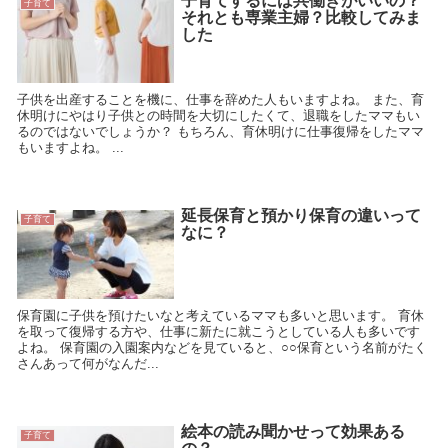
子育てするには共働きがいいの？
子育て
それとも専業主婦？比較してみま
した
子供を出産することを機に、仕事を辞めた人もいますよね。 また、育
休明けにやはり子供との時間を大切にしたくて、退職をしたママもい
るのではないでしょうか？ もちろん、育休明けに仕事復帰をしたママ
もいますよね。 ...
延長保育と預かり保育の違いって
子育て
なに？
保育園に子供を預けたいなと考えているママも多いと思います。 育休
を取って復帰する方や、仕事に新たに就こうとしている人も多いです
よね。 保育園の入園案内などを見ていると、○○保育という名前がたく
さんあって何がなんだ...
絵本の読み聞かせって効果ある
子育て